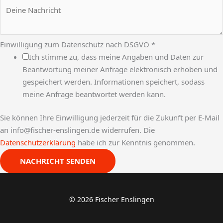
u
t
z
B
Einwilligung zum Datenschutz nach DSGVO
*
e
Ich stimme zu, dass meine Angaben und Daten zur
t
Beantwortung meiner Anfrage elektronisch erhoben und
r
gespeichert werden. Informationen speichert, sodass
e
meine Anfrage beantwortet werden kann.
f
Sie können Ihre Einwilligung jederzeit für die Zukunft per E-Mail
f
an info@fischer-enslingen.de widerrufen. Die
Datenschutzerklärung
habe ich zur Kenntnis genommen.
NACHRICHT SENDEN
© 2026 Fischer Enslingen