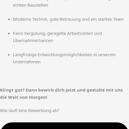
echten Baustellen
Moderne Technik, gute Betreuung und ein starkes Team
Faire Vergütung, geregelte Arbeitszeiten und
Übernahmechancen
Langfristige Entwicklungsmöglichkeiten in unserem
Unternehmen
Klingt gut? Dann bewirb dich jetzt und gestalte mit uns
die Welt von morgen!
Wie läuft eine Bewerbung ab?