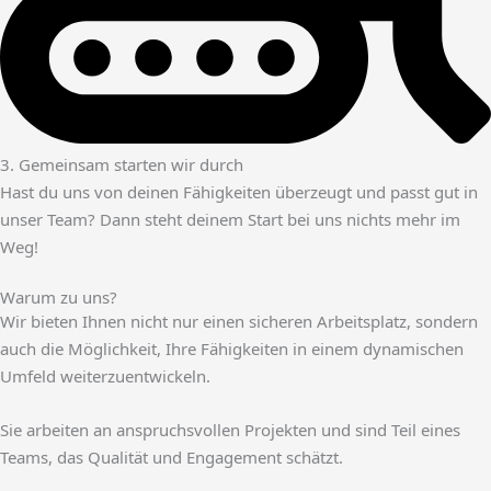
3. Gemeinsam starten wir durch
Hast du uns von deinen Fähigkeiten überzeugt und passt gut in
unser Team? Dann steht deinem Start bei uns nichts mehr im
Weg!
Warum zu uns?
Wir bieten Ihnen nicht nur einen sicheren Arbeitsplatz, sondern
auch die Möglichkeit, Ihre Fähigkeiten in einem dynamischen
Umfeld weiterzuentwickeln.
Sie arbeiten an anspruchsvollen Projekten und sind Teil eines
Teams, das Qualität und Engagement schätzt.